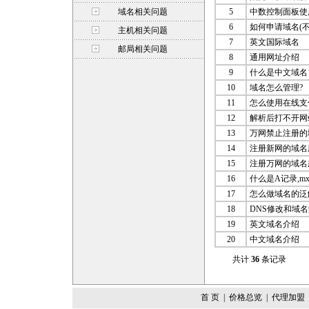
域名相关问题
5
中数控制面板使
6
如何申请域名(
主机相关问题
7
英文国际域名
邮局相关问题
8
通用网址介绍
9
什么是中文域名
10
域名怎么管理?
11
怎么使用在线支
12
解析后打不开网
13
万网禁止注册的
14
注册新网的域名
15
注册万网的域名
16
什么是A记录,mx
17
怎么做域名的泛
18
DNS修改和域
19
英文域名介绍
20
中文域名介绍
共计
36
条记录
首 页
|
价格总览
|
代理加盟