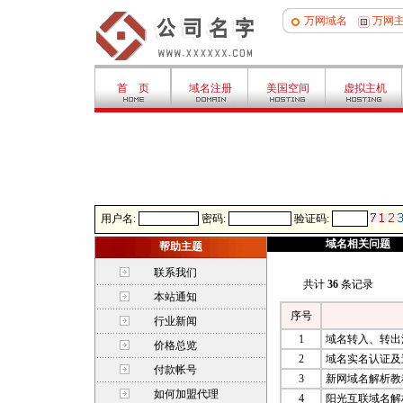
万网域名
万网
首 页
域名注册
美国空间
虚拟主机
用户名:
密码:
验证码:
域名相关问题
帮助主题
联系我们
共计
36
条记录
本站通知
序号
行业新闻
1
域名转入、转出
价格总览
2
域名实名认证及
付款帐号
3
新网域名解析教
如何加盟代理
4
阳光互联域名解