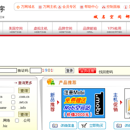
万网域名
万网主机
会员专区
帮助中心
控制面板
美国空间
虚拟主机
品牌空间
品牌邮箱
VPS租用
验证码:
·
找回密码
cn
.com.cn
cc
.net.cn
name
..info
.网络
.公司
.biz